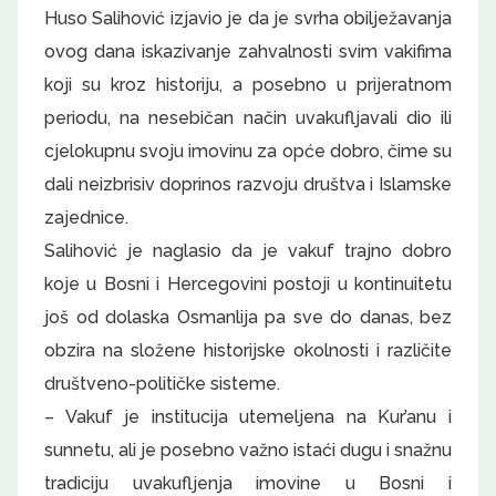
Huso Salihović izjavio je da je svrha obilježavanja
ovog dana iskazivanje zahvalnosti svim vakifima
koji su kroz historiju, a posebno u prijeratnom
periodu, na nesebičan način uvakufljavali dio ili
cjelokupnu svoju imovinu za opće dobro, čime su
dali neizbrisiv doprinos razvoju društva i Islamske
zajednice.
Salihović je naglasio da je vakuf trajno dobro
koje u Bosni i Hercegovini postoji u kontinuitetu
još od dolaska Osmanlija pa sve do danas, bez
obzira na složene historijske okolnosti i različite
društveno-političke sisteme.
– Vakuf je institucija utemeljena na Kur’anu i
sunnetu, ali je posebno važno istaći dugu i snažnu
tradiciju uvakufljenja imovine u Bosni i