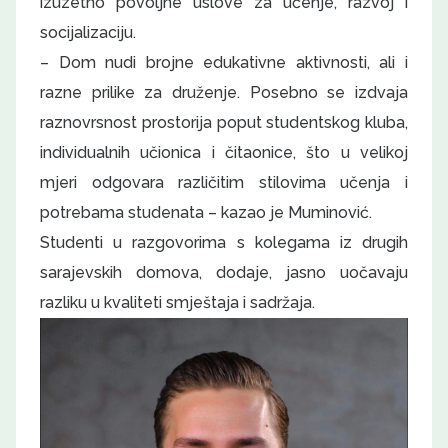
izuzetno povoljne uslove za učenje, razvoj i
socijalizaciju.
– Dom nudi brojne edukativne aktivnosti, ali i
razne prilike za druženje. Posebno se izdvaja
raznovrsnost prostorija poput studentskog kluba,
individualnih učionica i čitaonice, što u velikoj
mjeri odgovara različitim stilovima učenja i
potrebama studenata – kazao je Muminović.
Studenti u razgovorima s kolegama iz drugih
sarajevskih domova, dodaje, jasno uočavaju
razliku u kvaliteti smještaja i sadržaja.