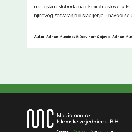
medijskim slobodama i kreirati uslove u k
njihovog zatvaranja ili slabljenja – navodi se 
Autor: Adnan Muminović (novinar) Objavio: Adnan Mum
Copyright
©2024
— Media centar