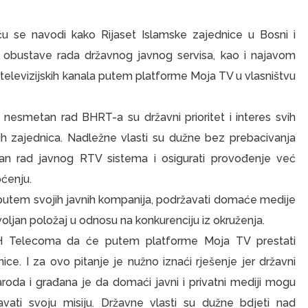
 se navodi kako Rijaset Islamske zajednice u Bosni i
a obustave rada državnog javnog servisa, kao i najavom
elevizijskih kanala putem platforme Moja TV u vlasništvu
i nesmetan rad BHRT-a su državni prioritet i interes svih
skih zajednica. Nadležne vlasti su dužne bez prebacivanja
an rad javnog RTV sistema i osigurati provođenje već
pćenju.
i putem svojih javnih kompanija, podržavati domaće medije
voljan položaj u odnosu na konkurenciju iz okruženja.
 BH Telecoma da će putem platforme Moja TV prestati
e. I za ovo pitanje je nužno iznaći rješenje jer državni
aroda i građana je da domaći javni i privatni mediji mogu
šavati svoju misiju. Državne vlasti su dužne bdjeti nad