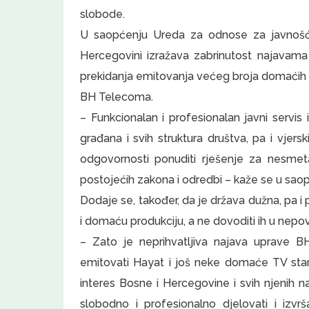
slobode.
U saopćenju Ureda za odnose za javnošću
Hercegovini izražava zabrinutost najavam
prekidanja emitovanja većeg broja domaćih t
BH Telecoma.
– Funkcionalan i profesionalan javni servis 
građana i svih struktura društva, pa i vjer
odgovornosti ponuditi rješenje za nesmet
postojećih zakona i odredbi – kaže se u sao
Dodaje se, također, da je država dužna, pa 
i domaću produkciju, a ne dovoditi ih u nepo
– Zato je neprihvatljiva najava uprave
emitovati Hayat i još neke domaće TV stanic
interes Bosne i Hercegovine i svih njenih n
slobodno i profesionalno djelovati i izvr