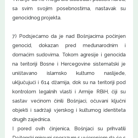
sa svim svojim posebnostima, nastavak su
genocidnog projekta.
7) Podsjećamo da je nad Bošnjacima počinjen
genocid, dokazan pred međunarodnim i
domaćim sudovima. Tokom agresije i genocida
na teritoriji Bosne i Hercegovine sistematski je
uništavano islamsko kulturno naslijeđe,
uključujući i 614 džamija, dok su na teritoriji pod
kontrolom legalnih vlasti i Armije RBiH, čiji su
sastav većinom činili Bošnjaci, očuvani ključni
objekti i sadržaji vjerskog i kulturnog identiteta
drugih zajednica.
I pored ovih činjenica, Bošnjaci su prihvatili
Dejtonski mirovni sporazum s uvjerenjem da će s