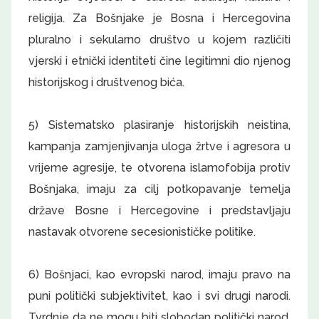
religija. Za Bošnjake je Bosna i Hercegovina
pluralno i sekularno društvo u kojem različiti
vjerski i etnički identiteti čine legitimni dio njenog
historijskog i društvenog bića.
5) Sistematsko plasiranje historijskih neistina,
kampanja zamjenjivanja uloga žrtve i agresora u
vrijeme agresije, te otvorena islamofobija protiv
Bošnjaka, imaju za cilj potkopavanje temelja
države Bosne i Hercegovine i predstavljaju
nastavak otvorene secesionističke politike.
6) Bošnjaci, kao evropski narod, imaju pravo na
puni politički subjektivitet, kao i svi drugi narodi.
Tvrdnje da ne mogu biti slobodan politički narod,