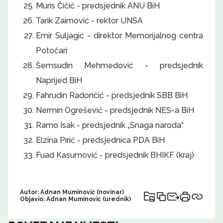
Muris Čičić - predsjednik ANU BiH
Tarik Zaimović - rektor UNSA
Emir Suljagić - direktor Memorijalnog centra
Potočari
Šemsudin Mehmedović - predsjednik
Naprijed BiH
Fahrudin Radončić - predsjednik SBB BiH
Nermin Ogrešević - predsjednik NES-a BiH
Ramo Isak - predsjednik „Snaga naroda“
Elzina Pirić - predsjednica PDA BiH
Fuad Kasumović - predsjednik BHIKF (kraj)
Autor: Adnan Muminović (novinar)
Objavio: Adnan Muminović (urednik)