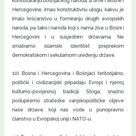
konstituiranju bošnjačkog naroda, a time i Bosne i
Hercegovine, imao konstruktivnu ulogu, kakvu je
imalo kršćanstvo u formiranju drugih evropskih
naroda, pa tako i naroda koji s nama žive u Bosni i
Hercegovini i u susjednim državama. Ne
smatramo islamski identitet preprekom
demokratskom i sekularnom uređenju države.
10) Bosna i Hercegovina i Bošnjaci teritorijalno,
politički i civilizacijski pripadaju Evropi i njenoj
kulturno-povijesnoj tradiciji. Stoga, snažno
podupiremo strateške vanjskopolitičke ciljeve
naše države, koji nas vode u punopravno
članstvo u Evropskoj uniji i NATO-u.