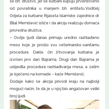
se bh. društvo, jer se kurbani kupuju prvenstveno
od povratnika u manjem bh. entitetu. Voditelj
Odjela za kurbane Rijaseta Islamske zajednice dr.
Bilal Memišević ističe i da akciju realizuju domaća
privredna društva.
– Ovdje ljudi danas primaju uredno rashlađeno
meso koje je prošlo svu veterinarsko-sanitarnu
procedure. Dakle, čin žrtvovanja kurbana je
izvršen prvi dan Bajrama. Drugi dan Bajrama je
uslijedila procedura rashlađivanja mesa, a zatim
je isječeno na komade – kaže Memišević.
Dodaje kako se akcija privodi kraju na najbolji
mogući način, te da je u njoj bio angažovan veliki
broj ljudi.