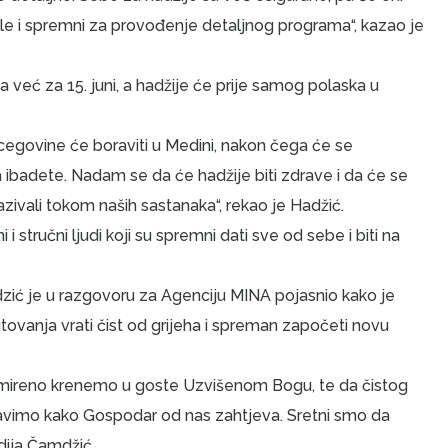
ele i spremni za provođenje detaljnog programa“, kazao je
a već za 15. juni, a hadžije će prije samog polaska u
rcegovine će boraviti u Medini, nakon čega će se
a ibadete. Nadam se da će hadžije biti zdrave i da će se
zivali tokom naših sastanaka“, rekao je Hadžić.
 i stručni ljudi koji su spremni dati sve od sebe i biti na
dzić je u razgovoru za Agenciju MINA pojasnio kako je
ovanja vrati čist od grijeha i spreman započeti novu
smireno krenemo u goste Uzvišenom Bogu, te da čistog
obavimo kako Gospodar od nas zahtjeva. Sretni smo da
dija Čamdžić.