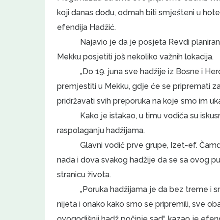
koji danas dođu, odmah biti smješteni u hot
efendija Hadžić.
Najavio je da je posjeta Revdi planiran
Mekku posjetiti još nekoliko važnih lokacija.
„Do 19. juna sve hadžije iz Bosne i He
premjestiti u Mekku, gdje će se pripremati z
pridržavati svih preporuka na koje smo im uka
Kako je istakao, u timu vodiča su iskusni
raspolaganju hadžijama.
Glavni vodič prve grupe, Izet-ef. Čam
nada i dova svakog hadžije da se sa ovog put
stranicu života.
„Poruka hadžijama je da bez treme i 
nijeta i onako kako smo se pripremili, sve 
ovogodišnji hadž počinje sad“, kazao je efen