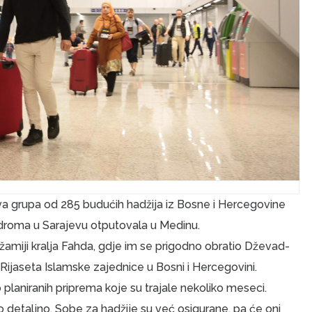
va grupa od 285 budućih hadžija iz Bosne i Hercegovine
odroma u Sarajevu otputovala u Medinu.
Džamiji kralja Fahda, gdje im se prigodno obratio Dževad-
 Rijaseta Islamske zajednice u Bosni i Hercegovini.
planiranih priprema koje su trajale nekoliko meseci.
 detaljno. Sobe za hadžije su već osigurane, pa će oni