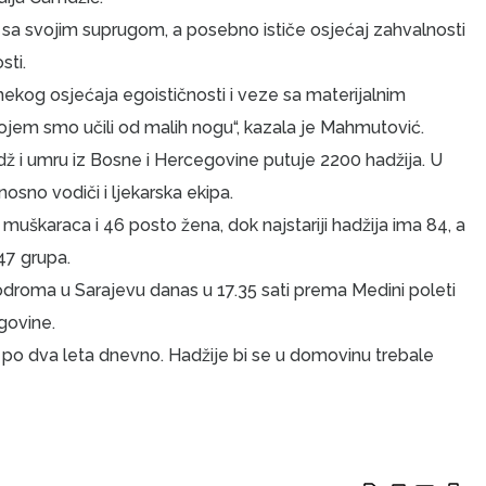
sa svojim suprugom, a posebno ističe osjećaj zahvalnosti
sti.
nekog osjećaja egoističnosti i veze sa materijalnim
kojem smo učili od malih nogu“, kazala je Mahmutović.
dž i umru iz Bosne i Hercegovine putuje 2200 hadžija. U
osno vodiči i ljekarska ekipa.
 muškaraca i 46 posto žena, dok najstariji hadžija ima 84, a
47 grupa.
droma u Sarajevu danas u 17.35 sati prema Medini poleti
govine.
ana po dva leta dnevno. Hadžije bi se u domovinu trebale