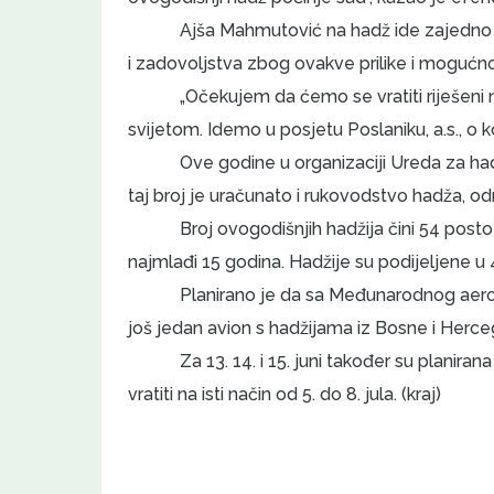
Ajša Mahmutović na hadž ide zajedno 
i zadovoljstva zbog ovakve prilike i mogućno
„Očekujem da ćemo se vratiti riješeni 
svijetom. Idemo u posjetu Poslaniku, a.s., o 
Ove godine u organizaciji Ureda za ha
taj broj je uračunato i rukovodstvo hadža, odn
Broj ovogodišnjih hadžija čini 54 posto
najmlađi 15 godina. Hadžije su podijeljene u 
Planirano je da sa Međunarodnog aero
još jedan avion s hadžijama iz Bosne i Herce
Za 13. 14. i 15. juni također su planir
vratiti na isti način od 5. do 8. jula. (kraj)