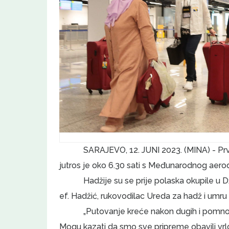
SARAJEVO, 12. JUNI 2023. (MINA) - Pr
jutros je oko 6.30 sati s Međunarodnog aer
Hadžije su se prije polaska okupile u 
ef. Hadžić, rukovodilac Ureda za hadž i umru
„Putovanje kreće nakon dugih i pomno 
Mogu kazati da smo sve pripreme obavili vrlo