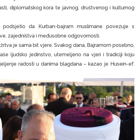
vlasti, diplomatskog kora te javnog, društvenog i kulturnog
 je podsjetio da Kurban-bajram muslimane povezuje s
rtve, zajedništva i međusobne odgovornosti.
 žrtva je sama bit vjere. Svakog dana, Bajramom posebno,
e ljudsko jedinstvo, utemeljeno na vjeri i tradiciji koju
jeljenje radosti u danima blagdana – kazao je Husein-ef.