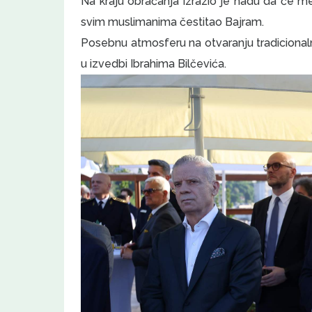
Na kraju obraćanja izrazio je nadu da će međ
svim muslimanima čestitao Bajram.
Posebnu atmosferu na otvaranju tradicional
u izvedbi Ibrahima Bilčevića.