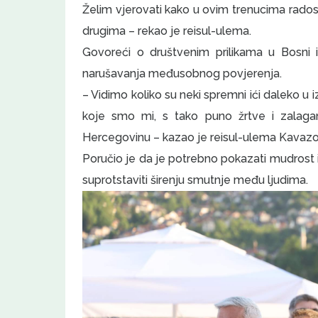
Želim vjerovati kako u ovim trenucima radost
drugima – rekao je reisul-ulema.
Govoreći o društvenim prilikama u Bosni i
narušavanja međusobnog povjerenja.
– Vidimo koliko su neki spremni ići daleko u i
koje smo mi, s tako puno žrtve i zalaganj
Hercegovinu – kazao je reisul-ulema Kavazo
Poručio je da je potrebno pokazati mudrost i
suprotstaviti širenju smutnje među ljudima.