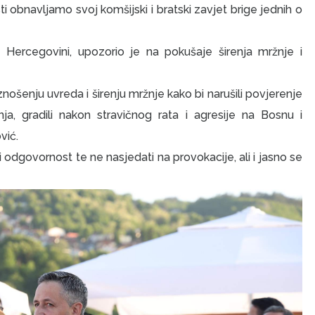
i obnavljamo svoj komšijski i bratski zavjet brige jednih o
 Hercegovini, upozorio je na pokušaje širenja mržnje i
znošenju uvreda i širenju mržnje kako bi narušili povjerenje
a, gradili nakon stravičnog rata i agresije na Bosnu i
vić.
 odgovornost te ne nasjedati na provokacije, ali i jasno se