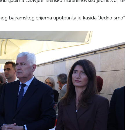
u ljudima zaživjeti "istinsko i ibrahimovsko jedinstvo", te
nog bajramskog prijema upotpunila je kasida "Jedno smo"