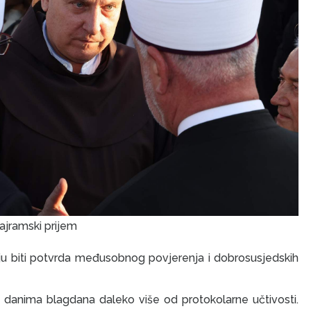
ajramski prijem
ju biti potvrda međusobnog povjerenja i dobrosusjedskih
 danima blagdana daleko više od protokolarne učtivosti.